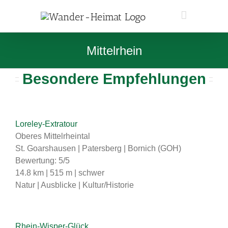
Zum
Inhalt
springen
Mittelrhein
Besondere Empfehlungen
Loreley-Extratour
Oberes Mittelrheintal
St. Goarshausen | Patersberg | Bornich (GOH)
Bewertung: 5/5
14.8 km | 515 m | schwer
Natur | Ausblicke | Kultur/Historie
Rhein-Wisper-Glück