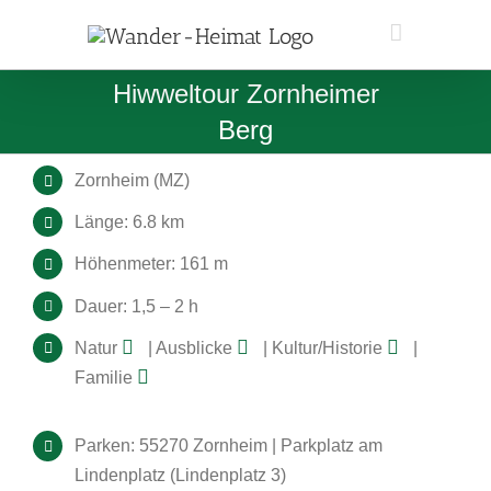
Zum
Inhalt
springen
Hiwweltour Zornheimer
Berg
Zornheim (MZ)
Länge: 6.8 km
Höhenmeter: 161 m
Dauer: 1,5 – 2 h
Natur
| Ausblicke
| Kultur/Historie
|
Familie
Parken: 55270 Zornheim | Parkplatz am
Lindenplatz (Lindenplatz 3)