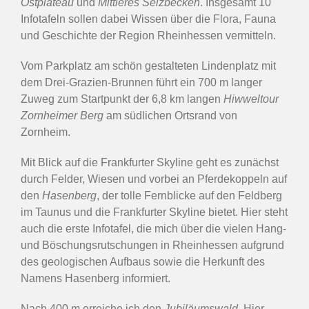
Ostplateau
und
Mittleres Selzbecken
. Insgesamt 10
Infotafeln sollen dabei Wissen über die Flora, Fauna
und Geschichte der Region Rheinhessen vermitteln.
Vom Parkplatz am schön gestalteten Lindenplatz mit
dem Drei-Grazien-Brunnen führt ein 700 m langer
Zuweg zum Startpunkt der 6,8 km langen
Hiwweltour
Zornheimer
Berg
am südlichen Ortsrand von
Zornheim.
Mit Blick auf die Frankfurter Skyline geht es zunächst
durch Felder, Wiesen und vorbei an Pferdekoppeln auf
den
Hasenberg
, der tolle Fernblicke auf den Feldberg
im Taunus und die Frankfurter Skyline bietet. Hier steht
auch die erste Infotafel, die mich über die vielen Hang-
und Böschungsrutschungen in Rheinhessen aufgrund
des geologischen Aufbaus sowie die Herkunft des
Namens Hasenberg informiert.
Nach 400 m erreiche ich den
Jubiläumswald
. Hier