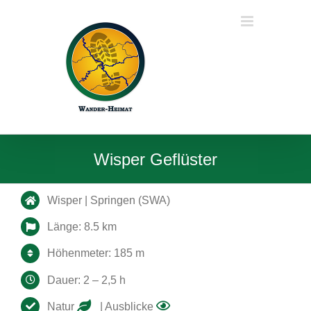
Zum
Inhalt
springen
Wisper Geflüster
Wisper | Springen (SWA)
Länge: 8.5 km
Höhenmeter: 185 m
Dauer: 2 – 2,5 h
Natur
| Ausblicke