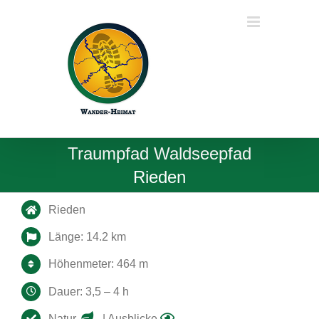
Zum
Inhalt
springen
Traumpfad Waldseepfad
Rieden
Rieden
Länge: 14.2 km
Höhenmeter: 464 m
Dauer: 3,5 – 4 h
Natur
| Ausblicke