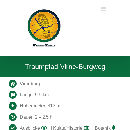
Zum
Inhalt
springen
Traumpfad Virne-Burgweg
Virneburg
Länge: 9.9 km
Höhenmeter: 313 m
Dauer: 2 – 2,5 h
Ausblicke
| Kultur/Historie
| Botanik