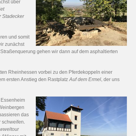
chst über
et
r Stadecker
eren und somit
ir zunächst
 Straßenquerung gehen wir dann auf dem asphaltierten
ätten Rheinhessen vorbei zu den Pferdekoppeln einer
em ersten Anstieg den Rastplatz
Auf dem Ermel
, der uns
n Essenheim
 Weinbergen
 passieren das
 schweifen.
iwweltour