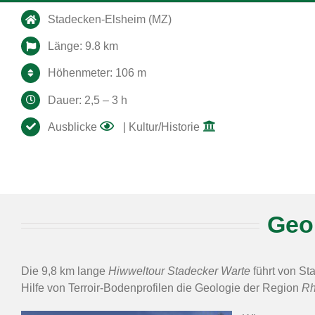
Stadecken-Elsheim (MZ)
Länge: 9.8 km
Höhenmeter: 106 m
Dauer: 2,5 – 3 h
Ausblicke
| Kultur/Historie
Geo
Die 9,8 km lange
Hiwweltour Stadecker Warte
führt von S
Hilfe von Terroir-Bodenprofilen die Geologie der Region
Rh