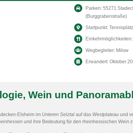
Parken: 55271 Stadeck
(Burggrabenstraße)
Startpunkt: Tennisplä
Einkehrmöglichkeiten:
Wegbegleiter: Milow
Erwandert: Oktober 2
logie, Wein und Panoramabl
tadecken-Elsheim im
Unteren Selztal
auf das
Westplateau
und ve
einhessen
und ihre Bedeutung für den rheinhessischen Wein zu