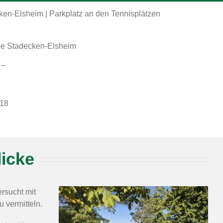
en-Elsheim | Parkplatz an den Tennisplätzen
tze Stadecken-Elsheim
 –
018
icke
rsucht mit
 vermitteln.