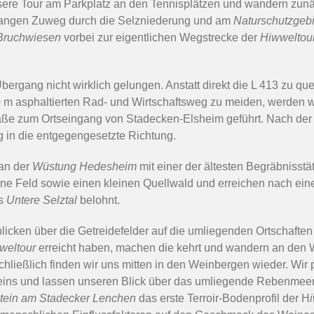
nsere Tour am Parkplatz an den Tennisplätzen und wandern zunä
langen Zuweg durch die Selzniederung und am
Naturschutzgebi
Bruchwiesen
vorbei zur eigentlichen Wegstrecke der
Hiwweltou
Übergang nicht wirklich gelungen. Anstatt direkt die L 413 zu qu
 m asphaltierten Rad- und Wirtschaftsweg zu meiden, werden w
aße zum Ortseingang von Stadecken-Elsheim geführt. Nach der
g in die entgegengesetzte Richtung.
 an der
Wüstung Hedesheim
mit einer der ältesten Begräbnisst
ne Feld sowie einen kleinen Quellwald und erreichen nach ein
ns
Untere Selztal
belohnt.
licken über die Getreidefelder auf die umliegenden Ortschafte
weltour
erreicht haben, machen die kehrt und wandern an den
chließlich finden wir uns mitten in den Weinbergen wieder. Wir
ins und lassen unseren Blick über das umliegende Rebenmeer
stein am Stadecker Lenchen
das erste Terroir-Bodenprofil der H