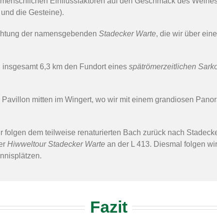
nd menschlichen Einflussfaktoren auf den Geschmack des Weines
 und die Gesteine).
Richtung der namensgebenden
Stadecker Warte
, die wir über ei
h insgesamt 6,3 km den Fundort eines
spätrömerzeitlichen Sar
em Pavillon mitten im Wingert, wo wir mit einem grandiosen Pan
r folgen dem teilweise renaturierten Bach zurück nach Stadeck
der
Hiwweltour Stadecker Warte
an der L 413. Diesmal folgen wi
nnisplätzen.
Fazit