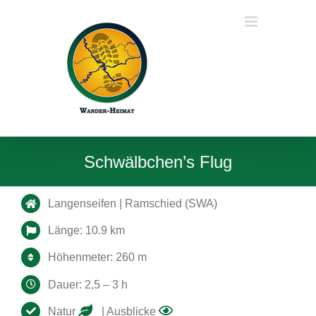
Zum
Inhalt
springen
Schwälbchen’s Flug
Langenseifen | Ramschied (SWA)
Länge: 10.9 km
Höhenmeter: 260 m
Dauer: 2,5 – 3 h
Natur
| Ausblicke