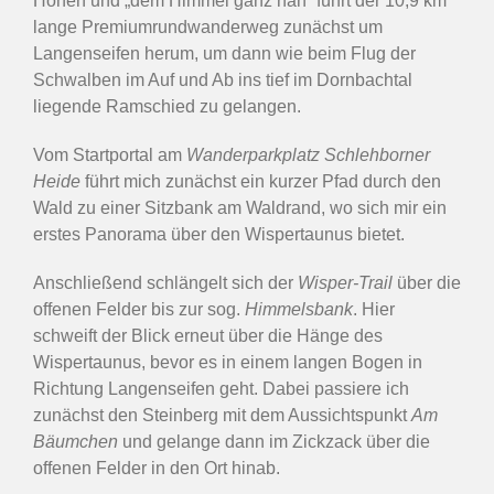
Höhen und „dem Himmel ganz nah“ führt der 10,9 km
lange Premiumrundwanderweg zunächst um
Langenseifen herum, um dann wie beim Flug der
Schwalben im Auf und Ab ins tief im Dornbachtal
liegende Ramschied zu gelangen.
Vom Startportal am
Wanderparkplatz Schlehborner
Heide
führt mich zunächst ein kurzer Pfad durch den
Wald zu einer Sitzbank am Waldrand, wo sich mir ein
erstes Panorama über den Wispertaunus bietet.
Anschließend schlängelt sich der
Wisper-Trail
über die
offenen Felder bis zur sog.
Himmelsbank
. Hier
schweift der Blick erneut über die Hänge des
Wispertaunus, bevor es in einem langen Bogen in
Richtung Langenseifen geht. Dabei passiere ich
zunächst den Steinberg mit dem Aussichtspunkt
Am
Bäumchen
und gelange dann im Zickzack über die
offenen Felder in den Ort hinab.