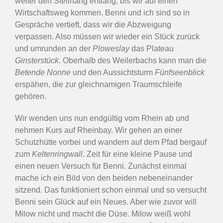
weiter den Steilhang entlang, bis wir auf einen
Wirtschaftsweg kommen. Benni und ich sind so in
Gespräche vertieft, dass wir die Abzweigung
verpassen. Also müssen wir wieder ein Stück zurück
und umrunden an der
Ploweslay
das Plateau
Ginsterstück.
Oberhalb des Weilerbachs kann man die
Betende Nonne
und den Aussichtsturm
Fünfseenblick
erspähen, die zur gleichnamigen Traumschleife
gehören.
Wir wenden uns nun endgültig vom Rhein ab und
nehmen Kurs auf Rheinbay. Wir gehen an einer
Schutzhütte vorbei und wandern auf dem Pfad bergauf
zum
Keltenringwall
. Zeit für eine kleine Pause und
einen neuen Versuch für Benni. Zunächst einmal
mache ich ein Bild von den beiden nebeneinander
sitzend. Das funktioniert schon einmal und so versucht
Benni sein Glück auf ein Neues. Aber wie zuvor will
Milow nicht und macht die Düse. Milow weiß wohl