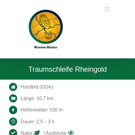
Zum
Inhalt
springen
Traumschleife Rheingold
Holzfeld (GOA)
Länge: 10.7 km
Höhenmeter: 530 m
Dauer: 2,5 – 3 h
Natur
| Ausblicke