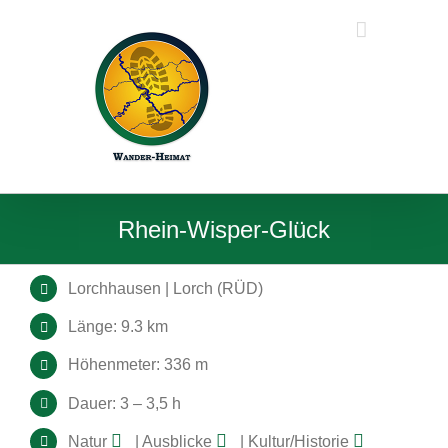
Zum
Inhalt
springen
Rhein-Wisper-Glück
Lorchhausen | Lorch (RÜD)
Länge: 9.3 km
Höhenmeter: 336 m
Dauer: 3 – 3,5 h
Natur
| Ausblicke
| Kultur/Historie