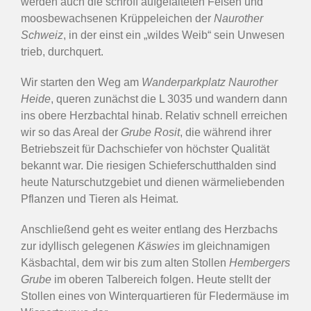
werden auch die schroff aufgefalteten Felsen und
moosbewachsenen Krüppeleichen der
Naurother
Schweiz
, in der einst ein „wildes Weib“ sein Unwesen
trieb, durchquert.
Wir starten den Weg am
Wanderparkplatz Naurother
Heide
, queren zunächst die L 3035 und wandern dann
ins obere Herzbachtal hinab. Relativ schnell erreichen
wir so das Areal der
Grube Rosit
, die während ihrer
Betriebszeit für Dachschiefer von höchster Qualität
bekannt war. Die riesigen Schieferschutthalden sind
heute Naturschutzgebiet und dienen wärmeliebenden
Pflanzen und Tieren als Heimat.
Anschließend geht es weiter entlang des Herzbachs
zur idyllisch gelegenen
Käswies
im gleichnamigen
Käsbachtal, dem wir bis zum alten Stollen
Hembergers
Grube
im oberen Talbereich folgen. Heute stellt der
Stollen eines von Winterquartieren für Fledermäuse im