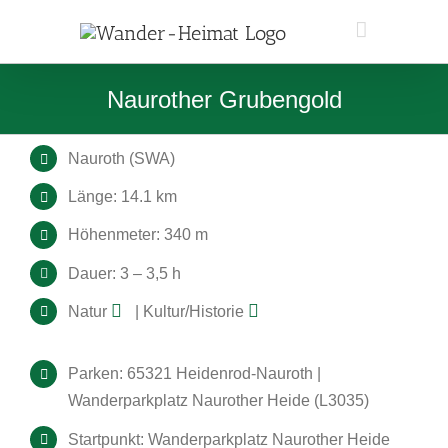
Zum
Inhalt
springen
Naurother Grubengold
Nauroth (SWA)
Länge: 14.1 km
Höhenmeter: 340 m
Dauer: 3 – 3,5 h
Natur
| Kultur/Historie
Parken: 65321 Heidenrod-Nauroth |
Wanderparkplatz Naurother Heide (L3035)
Startpunkt: Wanderparkplatz Naurother Heide