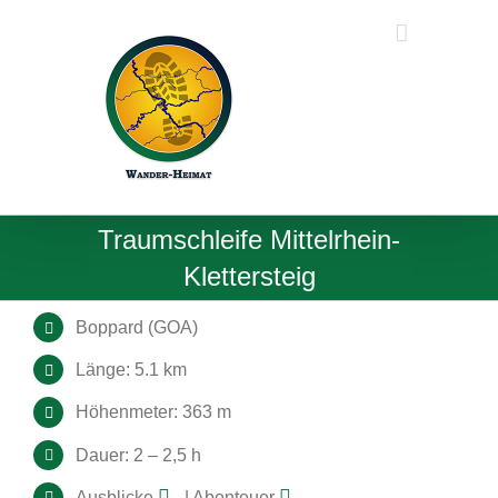
Zum
Inhalt
springen
Traumschleife Mittelrhein-
Klettersteig
Boppard (GOA)
Länge: 5.1 km
Höhenmeter: 363 m
Dauer: 2 – 2,5 h
Ausblicke
| Abenteuer