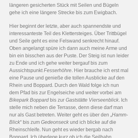
längeren gesicherten Stück mit Seilen und Bügeln
gehe ich eine längere Strecke bis zum Ewigbach.
Hier beginnt der letzte, aber auch spannendste und
interessanteste Teil des Klettersteiges. Über Trittbügel
und Seile geht es eine Felswand senkrecht hinauf.
Oben angelangt spüre ich dann auch meine Arme und
bin ein bisschen aus der Puste. Der Steig ist nun leider
zu Ende und ich gehe weiter bergauf bis zum
Aussichtspunkt
Fesserhöhre
. Hier brauche ich erst mal
eine Pause und genieße die tollen Ausblicke auf den
Rhein und Boppard. Durch den Wald folge ich nun
dem Pfad bis zur Engelseiche und weiter vorbei am
Bikepark Boppard
bis zur
Gaststätte Vierseenblick
. Ich
stelle mich neben die Terrasse, denn diese darf man
nur als Gast betreten. Weiter geht es über den „
Hamm-
Blick
“ bis zum
Gedeonseck
und ich blicke auf die
Rheinschleife. Nun geht es wieder bergab nach
Boppard. Ich überlege kurz ob ich die Seilbahn