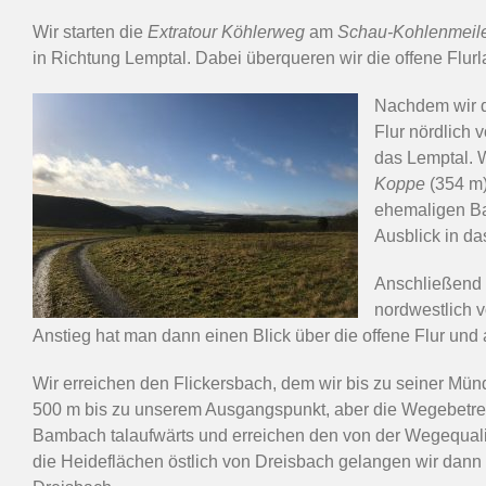
Wir starten die
Extratour Köhlerweg
am
Schau-Kohlenmeil
in Richtung Lemptal. Dabei überqueren wir die offene Flu
Nachdem wir d
Flur nördlich
das Lemptal. W
Koppe
(354 m)
ehemaligen Bas
Ausblick in da
Anschließend 
nordwestlich 
Anstieg hat man dann einen Blick über die offene Flur und a
Wir erreichen den Flickersbach, dem wir bis zu seiner Mün
500 m bis zu unserem Ausgangspunkt, aber die Wegebetreib
Bambach talaufwärts und erreichen den von der Wegequalit
die Heideflächen östlich von Dreisbach gelangen wir dan