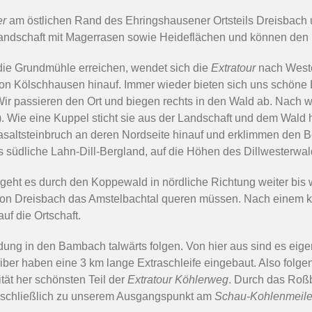
er
am östlichen Rand des Ehringshausener Ortsteils Dreisbach 
rlandschaft mit Magerrasen sowie Heideflächen und können den 
ie Grundmühle erreichen, wendet sich die
Extratour
nach Weste
 von Kölschhausen hinauf. Immer wieder bieten sich uns schöne
ir passieren den Ort und biegen rechts in den Wald ab. Nach 
. Wie eine Kuppel sticht sie aus der Landschaft und dem Wald 
altsteinbruch an deren Nordseite hinauf und erklimmen den Ber
s südliche Lahn-Dill-Bergland, auf die Höhen des Dillwesterwal
geht es durch den Koppewald in nördliche Richtung weiter bis 
von Dreisbach das Amstelbachtal queren müssen. Nach einem k
uf die Ortschaft.
dung in den Bambach talwärts folgen. Von hier aus sind es eige
er haben eine 3 km lange Extraschleife eingebaut. Also folge
ät her schönsten Teil der
Extratour Köhlerweg
. Durch das Roß
n schließlich zu unserem Ausgangspunkt am
Schau-Kohlenmeile