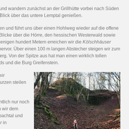
und wandern zunächst an der Grillhütte vorbei nach Süden
Blick über das untere Lemptal genießen.
n und führt uns über einen Hohlweg wieder auf die offene
 Blicke über die Hörre, den hessischen Westerwald sowie
wenigen hundert Metern erreichen wir die
Kölschhäuser
hervor. Über einen 100 m langen Abstecher steigen wir zum
g. Von der Spitze aus hat man einen wirklich tollen
ds und die Burg Greifenstein.
wir
urzen steilen
ntlich nur noch
n wir dem
bachtal und
r
in