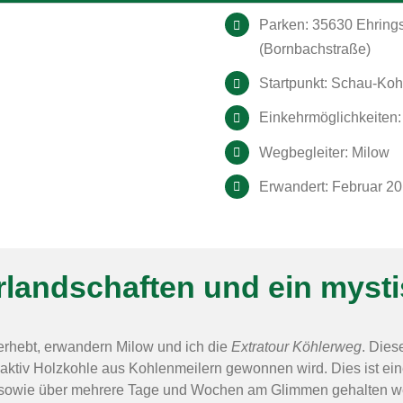
Parken: 35630 Ehrings
(Bornbachstraße)
Startpunkt: Schau-Koh
Einkehrmöglichkeiten:
Wegbegleiter: Milow
Erwandert: Februar 2
rlandschaften und ein myst
ll erhebt, erwandern Milow und ich die
Extratour Köhlerweg
. Dies
 aktiv Holzkohle aus Kohlenmeilern gewonnen wird. Dies ist ei
en sowie über mehrere Tage und Wochen am Glimmen gehalten w