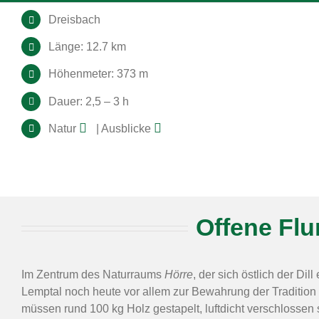
Dreisbach
Länge: 12.7 km
Höhenmeter: 373 m
Dauer: 2,5 – 3 h
Natur
| Ausblicke
Offene Flu
Im Zentrum des Naturraums
Hörre
, der sich östlich der Di
Lemptal noch heute vor allem zur Bewahrung der Tradition
müssen rund 100 kg Holz gestapelt, luftdicht verschloss