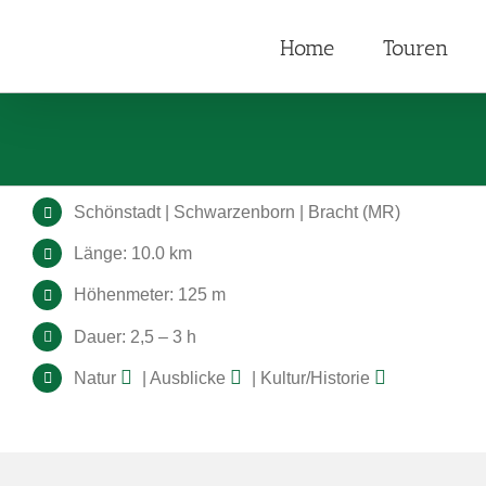
Zum
Inhalt
Home
Touren
springen
Schönstadt | Schwarzenborn | Bracht (MR)
Länge: 10.0 km
Höhenmeter: 125 m
Dauer: 2,5 – 3 h
Natur
| Ausblicke
| Kultur/Historie