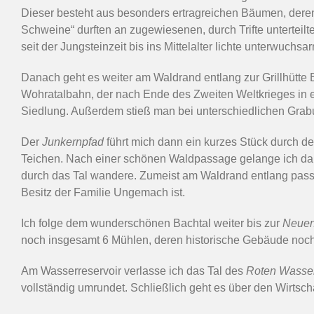
Dieser besteht aus besonders ertragreichen Bäumen, dere
Schweine“ durften an zugewiesenen, durch Trifte unterteilt
seit der Jungsteinzeit bis ins Mittelalter lichte unterwuch
Danach geht es weiter am Waldrand entlang zur Grillhütte B
Wohratalbahn, der nach Ende des Zweiten Weltkrieges in ei
Siedlung. Außerdem stieß man bei unterschiedlichen Grabu
Der
Junkernpfad
führt mich dann ein kurzes Stück durch d
Teichen. Nach einer schönen Waldpassage gelange ich dan
durch das Tal wandere. Zumeist am Waldrand entlang pass
Besitz der Familie Ungemach ist.
Ich folge dem wunderschönen Bachtal weiter bis zur
Neuen
noch insgesamt 6 Mühlen, deren historische Gebäude noch
Am Wasserreservoir verlasse ich das Tal des
Roten Wasse
vollständig umrundet. Schließlich geht es über den Wirt