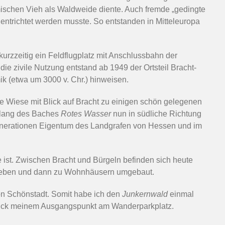
ischen Vieh als Waldweide diente. Auch fremde „gedingte
 entrichtet werden musste. So entstanden in Mitteleuropa
kurzzeitig ein Feldflugplatz mit Anschlussbahn der
e zivile Nutzung entstand ab 1949 der Ortsteil Bracht-
k (etwa um 3000 v. Chr.) hinweisen.
ne Wiese mit Blick auf Bracht zu einigen schön gelegenen
ntlang des Baches
Rotes Wasser
nun in südliche Richtung
 Generationen Eigentum des Landgrafen von Hessen und im
le ist. Zwischen Bracht und Bürgeln befinden sich heute
trieben und dann zu Wohnhäusern umgebaut.
n Schönstadt. Somit habe ich den
Junkernwald
einmal
urück meinem Ausgangspunkt am Wanderparkplatz.