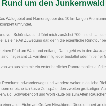
Rund um den Junkernwald
 großes Waldgebiet und Namensgeber des 10 km langen Premi
komplett umrundet.
and von Schönstadt und führt mich zunächst 700 m leicht anst
abei als eine Art Zuwegung dar, denn die eigentliche Rundtour be
r einen Pfad am Waldrand entlang. Dann geht es in den
Junker
sind insgesamt 11 Familienmitglieder bestattet oder mit einer 
n wo aus sich mir ein erster herrlicher Panoramablick auf di
des Premiumrundwanderwegs und wandere weiter in östliche Ri
rn erreiche ich kurze Zeit später den zweiten großartigen Aus
lerwald, Schwabendorf und Wolfskaute bis zum Alten Rauschen
zu einer alten Eiche am Großen Hirschberg. Diese erinnert an