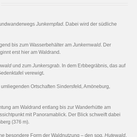
umrundwanderwegs
Junkernpfad
. Dabei wird der südliche
eigend bis zum Wasserbehälter am
Junkernwald
. Der
ginnt erst hier am Waldrand.
nwald
und zum
Junkersgrab
. In dem Erbbegräbnis, das auf
Gedenktafel verewigt.
e umliegenden Ortschaften Sindersfeld, Amöneburg,
chtung am Waldrand entlang bis zur Wanderhütte am
sichtpunkt mit Panoramablick. Der Blick schweift dabei
berg (376 m).
 eine besondere Form der Waldnutzung – den sog.
Hutewald
.