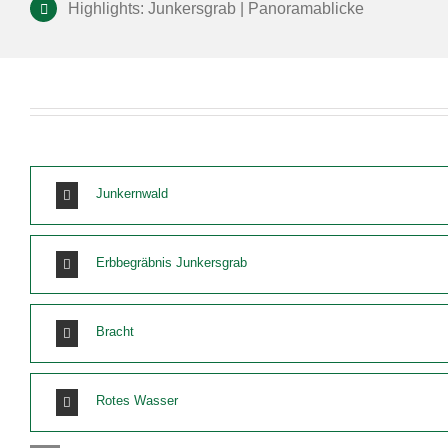
Highlights: Junkersgrab | Panoramablicke
Junkernwald
Erbbegräbnis Junkersgrab
Bracht
Rotes Wasser