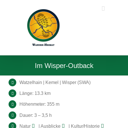
Zum
Inhalt
springen
Im Wisper-Outback
Watzelhain | Kemel | Wisper (SWA)
Länge: 13.3 km
Höhenmeter: 355 m
Dauer: 3 – 3,5 h
Natur
| Ausblicke
| Kultur/Historie