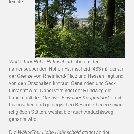
leichte
WällerTour Hohe Hahnscheid
führt um den
namensgebenden Hohen Hahnscheid (433 m), der an
der Grenze von Rheinland-Pfalz und Hessen liegt und
von den Ortschaften Irmtraut, Gemünden und Seck
umrahmt wird. Dabei verbindet der Rundweg die
Landschaft des
Oberwesterwälder Kuppenlandes
mit
historischen und geologischen Besonderheiten sowie
religiösen Stätten, weshalb er auch Andachtsweg
genannt wird.
Die
WällerTour Hohe Hahnscheid
startet an der