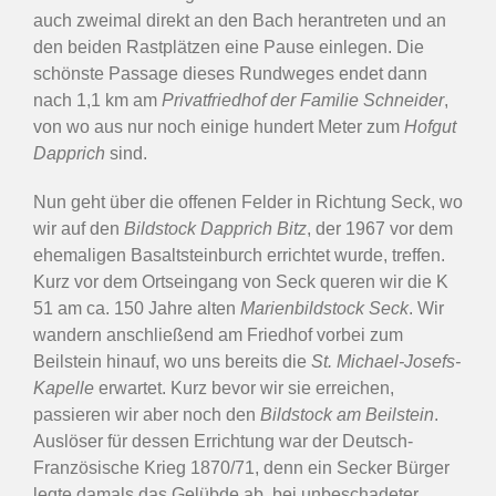
auch zweimal direkt an den Bach herantreten und an
den beiden Rastplätzen eine Pause einlegen. Die
schönste Passage dieses Rundweges endet dann
nach 1,1 km am
Privatfriedhof der Familie Schneider
,
von wo aus nur noch einige hundert Meter zum
Hofgut
Dapprich
sind.
Nun geht über die offenen Felder in Richtung Seck, wo
wir auf den
Bildstock
Dapprich Bitz
, der 1967 vor dem
ehemaligen Basaltsteinburch errichtet wurde, treffen.
Kurz vor dem Ortseingang von Seck queren wir die K
51 am ca. 150 Jahre alten
Marienbildstock Seck
. Wir
wandern anschließend am Friedhof vorbei zum
Beilstein hinauf, wo uns bereits die
St. Michael-Josefs-
Kapelle
erwartet. Kurz bevor wir sie erreichen,
passieren wir aber noch den
Bildstock am Beilstein
.
Auslöser für dessen Errichtung war der Deutsch-
Französische Krieg 1870/71, denn ein Secker Bürger
legte damals das Gelübde ab, bei unbeschadeter