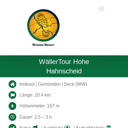
Zum
Inhalt
springen
WällerTour Hohe
Hahnscheid
Irmtraut | Gemünden | Seck (WW)
Länge: 10.4 km
Höhenmeter: 167 m
Dauer: 2,5 – 3 h
Natur
| Ausblicke
| Kultur/Historie