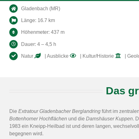
Gladenbach (MR)
Länge: 16.7 km
Höhenmeter: 437 m
Dauer: 4 – 4,5 h
Natur
| Ausblicke
| Kultur/Historie
| Geol
Das g
Die
Extratour Gladenbacher Berglandring
führt im zentrale
Bottenhorner Hochflächen
und die
Damshäuser Kuppen
. 
1983 ein Kneipp-Heilbad ist und deren langen, wechselvo
begegnen wird.