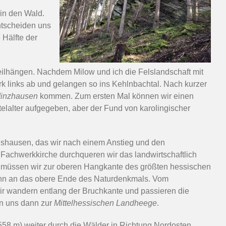
in den Wald.
ntscheiden uns
 Hälfte der
teilhängen. Nachdem Milow und ich die Felslandschaft mit
k links ab und gelangen so ins Kehlnbachtal. Nach kurzer
inzhausen
kommen. Zum ersten Mal können wir einen
telalter aufgegeben, aber der Fund von karolingischer
shausen, das wir nach einem Anstieg und den
Fachwerkkirche durchqueren wir das landwirtschaftlich
 müssen wir zur oberen Hangkante des größten hessischen
ann an das obere Ende des Naturdenkmals. Vom
r wandern entlang der Bruchkante und passieren die
en uns dann zur
Mittelhessischen Landheege
.
58 m) weiter durch die Wälder in Richtung Nordosten.