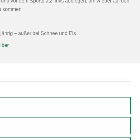
n und vor dem Sportplatz links abbiegen, um wieder auf den
zu kommen
zjährig – außer bei Schnee und Eis
iber