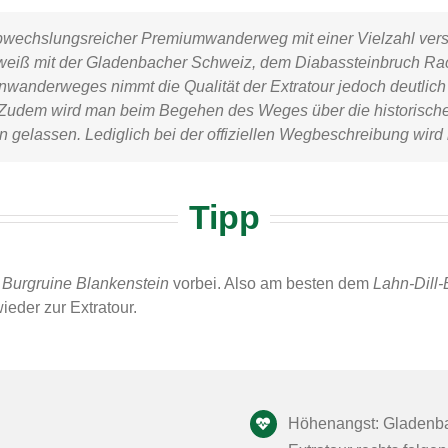
abwechslungsreicher Premiumwanderweg mit einer Vielzahl versc
 weiß mit der
Gladenbacher Schweiz
, dem
Diabassteinbruch Ra
nwanderweges nimmt die Qualität der
Extratour
jedoch deutlich
 Zudem wird man beim Begehen des Weges über die historisc
en gelassen. Lediglich bei der offiziellen Wegbeschreibung wird
Tipp
r
Burgruine Blankenstein
vorbei. Also am besten dem
Lahn-Dill
ieder zur Extratour.
Höhenangst: Gladenba