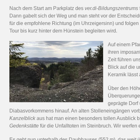
Nach dem Start am Parkplatz des
ver.di-Bildungszentrums
Dann gabelt sich der Weg und man steht vor der Entscheid
für die empfohlene Richtung (im Uhrzeigersinn) und folge
Tour bis kurz hinter dem Hünstein begleiten wird.
Auf einem Pfad
ihren imposan
Zeit führen u
Blick auf die 
Keramik lässt 
Über den Höhe
Überquerungen
geprägte Dor
Diabasvorkommens hinauf. An alten Stolleneingängen vorb
Kanzelblick
aus hat man einen besonders tollen Ausblick 
Gedenkstätte
für die Unfalltoten im Steinbruch. Wir werfe
Es geht nun unterhalb des Daubhauses (552 m), das weit ü