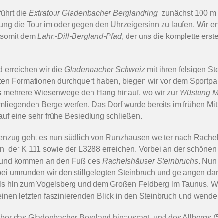
führt die
Extratour Gladenbacher Berglandring
zunächst 100 m 
ung die Tour im oder gegen den Uhrzeigersinn zu laufen. Wir e
n somit dem
Lahn-Dill-Bergland-Pfad
, der uns die komplette erste
 erreichen wir die
Gladenbacher Schweiz
mit ihren felsigen S
ten Formationen durchquert haben, biegen wir vor dem Sportpar
ns mehrere Wiesenwege den Hang hinauf, wo wir zur
Wüstung M
umliegenden Berge werfen. Das Dorf wurde bereits im frühen Mit
auf eine sehr frühe Besiedlung schließen.
nzug geht es nun südlich von Runzhausen weiter nach Rachel
 der K 111 sowie der L3288 erreichen. Vorbei an der schönen 
f und kommen an den Fuß des
Rachelshäuser Steinbruchs
. Nun
ei umrunden wir den stillgelegten Steinbruch und gelangen d
bis hin zum Vogelsberg und dem Großen Feldberg im Taunus. Wi
n einen letzten faszinierenden Blick in den Steinbruch und wend
ber das Gladenbacher Bergland hinausragt, und des Allbergs (5