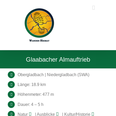
Zum
Inhalt
springen
Glaabacher Almauftrieb
Obergladbach | Niedergladbach (SWA)
Länge: 18.9 km
Höhenmeter: 477 m
Dauer: 4 – 5 h
Natur
| Ausblicke
| Kultur/Historie