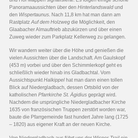
Panoramaaussichten über den
Hinterlandswald
und
den
Wispertaunus
. Nach 11,8 km hat man dann am
Rastplatz
Auf dem Holzweg
die Möglichkeit, den
Glaabacher Almauftrieb abzukürzen und über einen
Zuweg wieder zum Parkplatz Kellerweg zu gelangen.
Wir wandern weiter über die Höhe und genießen die
vielen Aussichten über die Landschaft. Am Gaulskopf
(453 m) vorbei und über den Schimmlerkopf geht es
schließlich wieder hinab ins Gladbachtal. Vom
Aussichtspunkt
Halkippel
hat man dann einen tollen
Blick auf Niedergladbach, dessen Ortsbild von der
katholischen
Pfarrkirche St. Ägidius
geprägt wird.
Nachdem die ursprüngliche Niedergladbacher Kirche
1635 von französischen Truppen zerstört worden war,
baute die Pfarrgemeinde fast hundert Jahre lang (1725
– 1820) aus eigener Kraft an der neuen Kirche.
Von Niedergladbach aus führt uns der
Wisper-Trail
ein