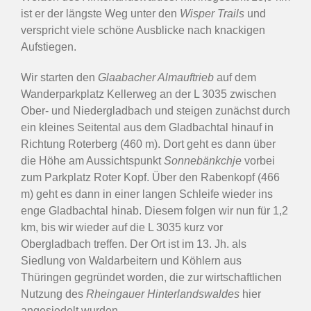
ist er der längste Weg unter den
Wisper Trails
und
verspricht viele schöne Ausblicke nach knackigen
Aufstiegen.
Wir starten den
Glaabacher Almauftrieb
auf dem
Wanderparkplatz Kellerweg an der L 3035 zwischen
Ober- und Niedergladbach und steigen zunächst durch
ein kleines Seitental aus dem Gladbachtal hinauf in
Richtung Roterberg (460 m). Dort geht es dann über
die Höhe am Aussichtspunkt
Sonnebänkchje
vorbei
zum Parkplatz Roter Kopf. Über den Rabenkopf (466
m) geht es dann in einer langen Schleife wieder ins
enge Gladbachtal hinab. Diesem folgen wir nun für 1,2
km, bis wir wieder auf die L 3035 kurz vor
Obergladbach treffen. Der Ort ist im 13. Jh. als
Siedlung von Waldarbeitern und Köhlern aus
Thüringen gegründet worden, die zur wirtschaftlichen
Nutzung des
Rheingauer Hinterlandswaldes
hier
angesiedelt wurden.