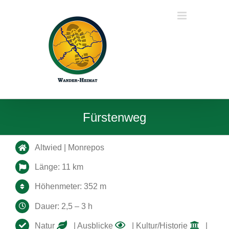
Zum
Inhalt
springen
Fürstenweg
Altwied | Monrepos
Länge: 11 km
Höhenmeter: 352 m
Dauer: 2,5 – 3 h
Natur
| Ausblicke
| Kultur/Historie
|