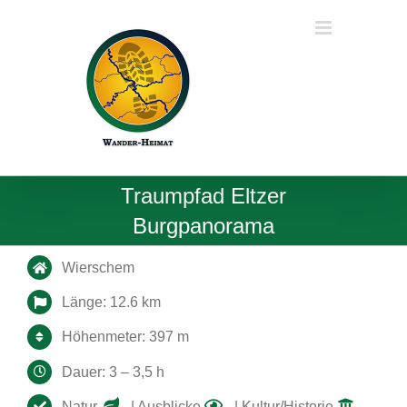
Zum
Inhalt
springen
Traumpfad Eltzer
Burgpanorama
Wierschem
Länge: 12.6 km
Höhenmeter: 397 m
Dauer: 3 – 3,5 h
Natur
| Ausblicke
| Kultur/Historie