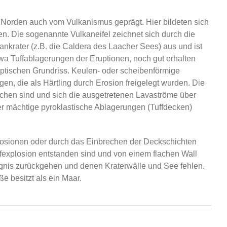
Norden auch vom Vulkanismus geprägt. Hier bildeten sich
n. Die sogenannte Vulkaneifel zeichnet sich durch die
nkrater (z.B. die Caldera des Laacher Sees) aus und ist
twa Tuffablagerungen der Eruptionen, noch gut erhalten
iptischen Grundriss. Keulen- oder scheibenförmige
en, die als Härtling durch Erosion freigelegt wurden. Die
chen sind und sich die ausgetretenen Lavaströme über
r mächtige pyroklastische Ablagerungen (Tuffdecken)
losionen oder durch das Einbrechen der Deckschichten
explosion entstanden sind und von einem flachen Wall
gnis zurückgehen und denen Kraterwälle und See fehlen.
 besitzt als ein Maar.