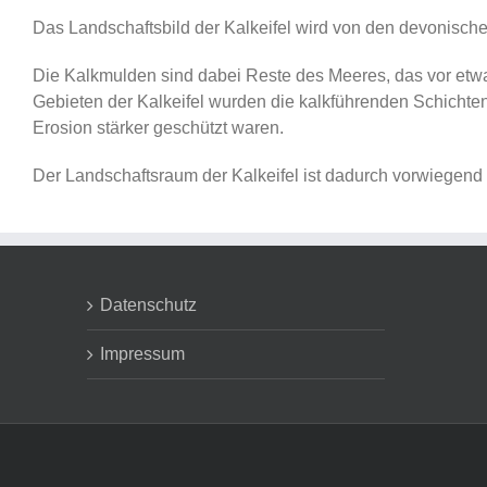
Das Landschaftsbild der Kalkeifel wird von den devonisch
Die Kalkmulden sind dabei Reste des Meeres, das vor etwa
Gebieten der Kalkeifel wurden die kalkführenden Schichten
Erosion stärker geschützt waren.
Der Landschaftsraum der Kalkeifel ist dadurch vorwiegend 
Datenschutz
Impressum