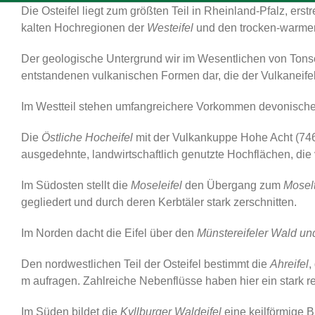
Die Osteifel liegt zum größten Teil in Rheinland-Pfalz, er
kalten Hochregionen der
Westeifel
und den trocken-warmen
Der geologische Untergrund wir im Wesentlichen von Tonschi
entstandenen vulkanischen Formen dar, die der Vulkaneifel
Im Westteil stehen umfangreichere Vorkommen devonische
Die
Östliche Hocheifel
mit der Vulkankuppe Hohe Acht (746
ausgedehnte, landwirtschaftlich genutzte Hochflächen, di
Im Südosten stellt die
Moseleifel
den Übergang zum
Moselt
gegliedert und durch deren Kerbtäler stark zerschnitten.
Im Norden dacht die Eifel über den
Münstereifeler Wald un
Den nordwestlichen Teil der Osteifel bestimmt die
Ahreifel
,
m aufragen. Zahlreiche Nebenflüsse haben hier ein stark re
Im Süden bildet die
Kyllburger Waldeifel
eine keilförmige B