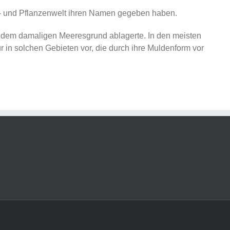
ier- und Pflanzenwelt ihren Namen gegeben haben.
uf dem damaligen Meeresgrund ablagerte. In den meisten
 in solchen Gebieten vor, die durch ihre Muldenform vor