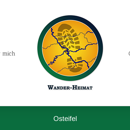
r mich
Osteifel