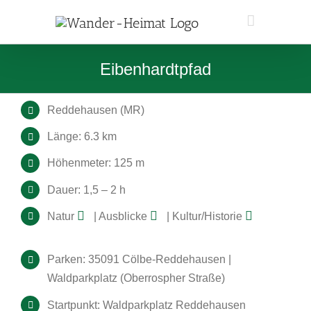
Zum
Inhalt
springen
Eibenhardtpfad
Reddehausen (MR)
Länge: 6.3 km
Höhenmeter: 125 m
Dauer: 1,5 – 2 h
Natur
| Ausblicke
| Kultur/Historie
Parken: 35091 Cölbe-Reddehausen |
Waldparkplatz (Oberrospher Straße)
Startpunkt: Waldparkplatz Reddehausen