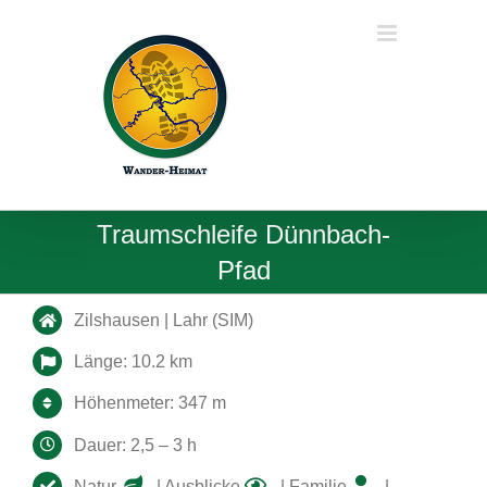
Zum
Inhalt
springen
Traumschleife Dünnbach-
Pfad
Zilshausen | Lahr (SIM)
Länge: 10.2 km
Höhenmeter: 347 m
Dauer: 2,5 – 3 h
Natur
| Ausblicke
| Familie
|