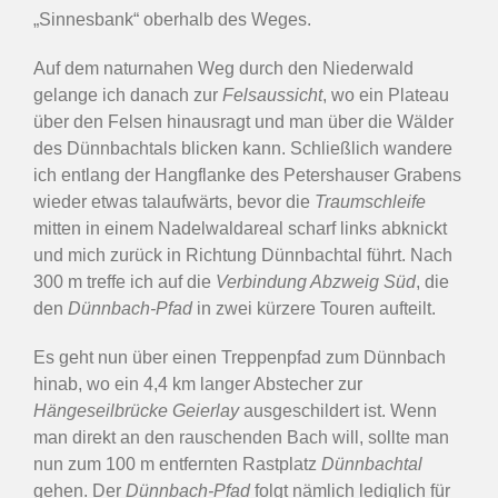
„Sinnesbank“ oberhalb des Weges.
Auf dem naturnahen Weg durch den Niederwald
gelange ich danach zur
Felsaussicht
, wo ein Plateau
über den Felsen hinausragt und man über die Wälder
des Dünnbachtals blicken kann. Schließlich wandere
ich entlang der Hangflanke des Petershauser Grabens
wieder etwas talaufwärts, bevor die
Traumschleife
mitten in einem Nadelwaldareal scharf links abknickt
und mich zurück in Richtung Dünnbachtal führt. Nach
300 m treffe ich auf die
Verbindung Abzweig Süd
, die
den
Dünnbach-Pfad
in zwei kürzere Touren aufteilt.
Es geht nun über einen Treppenpfad zum Dünnbach
hinab, wo ein 4,4 km langer Abstecher zur
Hängeseilbrücke Geierlay
ausgeschildert ist. Wenn
man direkt an den rauschenden Bach will, sollte man
nun zum 100 m entfernten Rastplatz
Dünnbachtal
gehen. Der
Dünnbach-Pfad
folgt nämlich lediglich für