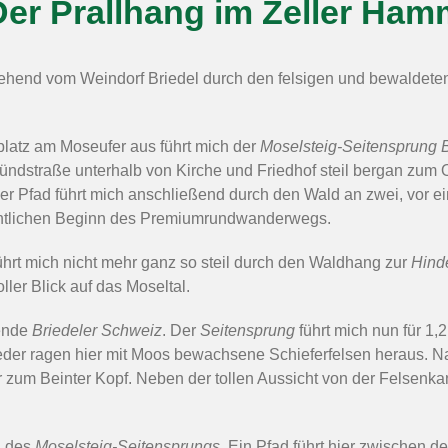
Der Prallhang im Zeller Ham
ehend vom Weindorf Briedel durch den felsigen und bewaldete
latz am Moseufer aus führt mich der
Moselsteig-Seitensprung 
ündstraße unterhalb von Kirche und Friedhof steil bergan zum 
er Pfad führt mich anschließend durch den Wald an zwei, vor ei
entlichen Beginn des Premiumrundwanderwegs.
hrt mich nicht mehr ganz so steil durch den Waldhang zur
Hind
ller Blick auf das Moseltal.
bende
Briedeler Schweiz
. Der
Seitensprung
führt mich nun für 1
er ragen hier mit Moos bewachsene Schieferfelsen heraus. Nac
er zum Beinter Kopf. Neben der tollen Aussicht von der Felsenk
g des
Moselsteig-Seitensprungs
. Ein Pfad führt hier zwischen 