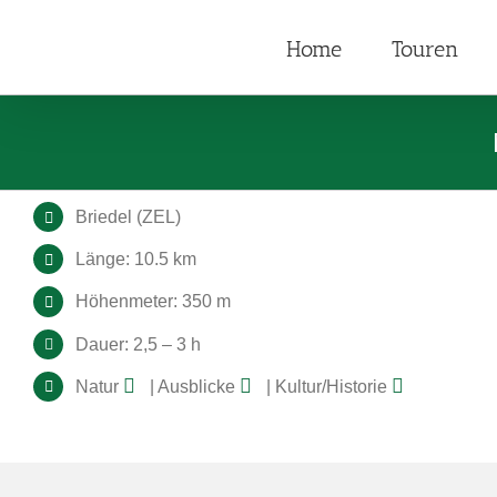
Zum
Inhalt
Home
Touren
springen
Briedel (ZEL)
Länge: 10.5 km
Höhenmeter: 350 m
Dauer: 2,5 – 3 h
Natur
| Ausblicke
| Kultur/Historie