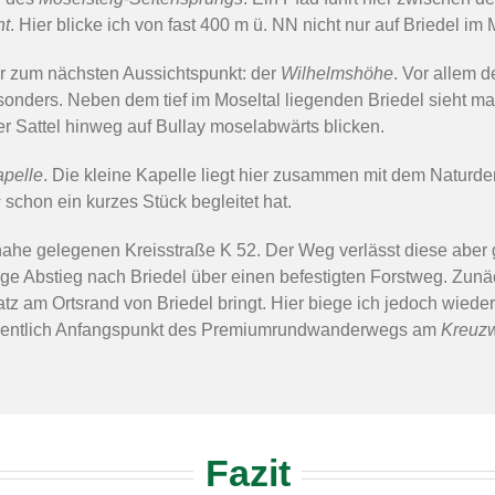
ht
. Hier blicke ich von fast 400 m ü. NN nicht nur auf Briedel im 
r zum nächsten Aussichtspunkt: der
Wilhelmshöhe
. Vor allem d
nders. Neben dem tief im Moseltal liegenden Briedel sieht man 
 Sattel hinweg auf Bullay moselabwärts blicken.
pelle
. Die kleine Kapelle liegt hier zusammen mit dem Natur
s
schon ein kurzes Stück begleitet hat.
nahe gelegenen Kreisstraße K 52. Der Weg verlässt diese aber 
ge Abstieg nach Briedel über einen befestigten Forstweg. Zunä
z am Ortsrand von Briedel bringt. Hier biege ich jedoch wieder
n eigentlich Anfangspunkt des Premiumrundwanderwegs am
Kreuz
Fazit