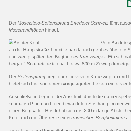
Der
Moselsteig-Seitensprung Briedeler Schweiz
führt ausg
Moselrandhöhen
hinauf.
Vom Balduinsp
an der Hauptstraße. Unmittelbar danach geht es über die S
und wenig später den Beginn des
Kreuzweges
. Ein schmal
bergauf. So erreiche ich nach etwa 800 m Zuweg den eig
Der
Seitensprung
biegt dann links vom Kreuzweg ab und fü
bietet sich hier von einem vorgelagerten Felsen ein erster to
Anschließend beginnt der Abschnitt durch die namensge
schmalen Pfad durch den bewaldeten Steilhang. Immer wied
einen Bergsattel. Hier lohnt sich der 300 m lange Abstech
Kopf auch die Überreste eines
römischen Bergheiligtums
.
Zurück auf dem Bergsattel beginnt der zweite steile Anstie