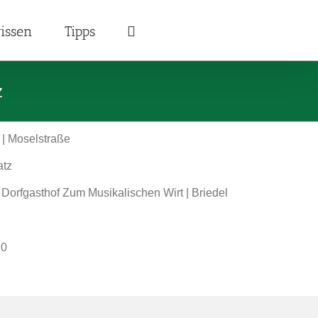
issen
Tipps
z
 | Moselstraße
atz
 Dorfgasthof Zum Musikalischen Wirt | Briedel
20