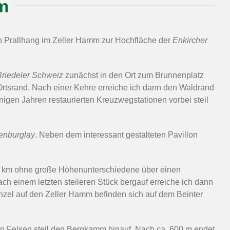
m
n Prallhang im Zeller Hamm zur Hochfläche der
Enkircher
Briedeler Schweiz
zunächst in den Ort zum Brunnenplatz
Ortsrand. Nach einer Kehre erreiche ich dann den Waldrand
nigen Jahren restaurierten Kreuzwegstationen vorbei steil
enburglay
. Neben dem interessant gestalteten Pavillon
,2 km ohne große Höhenunterschiedene über einen
h einem letzten steileren Stück bergauf erreiche ich dann
anzel auf den Zeller Hamm befinden sich auf dem Beinter
den Felsen steil den Bergkamm hinauf. Nach ca. 600 m endet