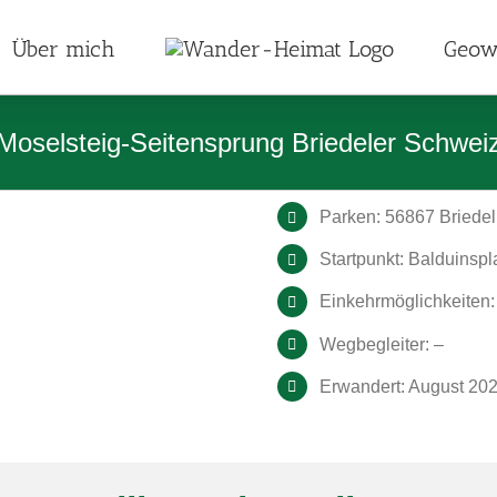
Über mich
Geow
Moselsteig-Seitensprung Briedeler Schwei
Parken: 56867 Briedel
Startpunkt: Balduinspl
Einkehrmöglichkeiten:
Wegbegleiter: –
Erwandert: August 20