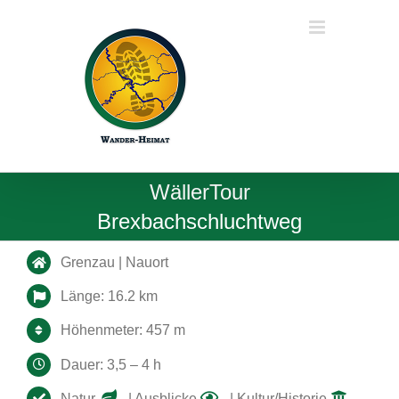
Zum
Inhalt
springen
WällerTour
Brexbachschluchtweg
Grenzau | Nauort
Länge: 16.2 km
Höhenmeter: 457 m
Dauer: 3,5 – 4 h
Natur
| Ausblicke
| Kultur/Historie