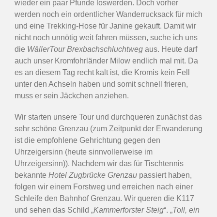
wieder ein paar Pfunde loswerden. Doch vorher
werden noch ein ordentlicher Wanderrucksack für mich
und eine Trekking-Hose für Janine gekauft. Damit wir
nicht noch unnötig weit fahren müssen, suche ich uns
die
WällerTour Brexbachschluchtweg
aus. Heute darf
auch unser Kromfohrländer Milow endlich mal mit. Da
es an diesem Tag recht kalt ist, die Kromis kein Fell
unter den Achseln haben und somit schnell frieren,
muss er sein Jäckchen anziehen.
Wir starten unsere Tour und durchqueren zunächst das
sehr schöne Grenzau (zum Zeitpunkt der Erwanderung
ist die empfohlene Gehrichtung gegen den
Uhrzeigersinn (heute sinnvollerweise im
Uhrzeigersinn)). Nachdem wir das für Tischtennis
bekannte
Hotel Zugbrücke Grenzau
passiert haben,
folgen wir einem Forstweg und erreichen nach einer
Schleife den Bahnhof Grenzau. Wir queren die K117
und sehen das Schild „
Kammerforster Steig
“. „
Toll, ein