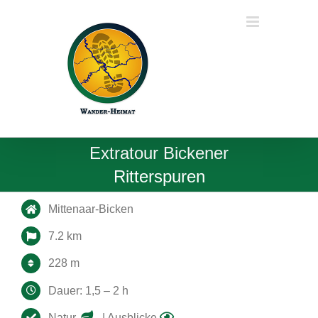
Zum
Inhalt
springen
Extratour Bickener
Ritterspuren
Mittenaar-Bicken
7.2 km
228 m
Dauer: 1,5 – 2 h
Natur
| Ausblicke