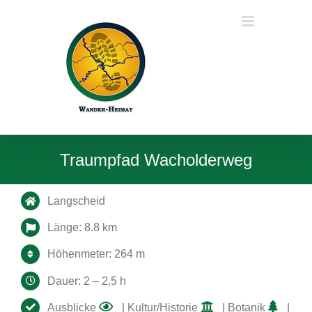
Zum
Inhalt
springen
Traumpfad Wacholderweg
Langscheid
Länge: 8.8 km
Höhenmeter: 264 m
Dauer: 2 – 2,5 h
Ausblicke
| Kultur/Historie
| Botanik
|